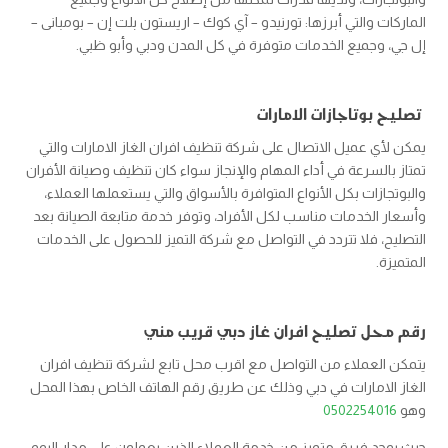
الماركات والتي أبرزها: تورنيدو – آي كوك – اريستون بلت إن – بومبانى –
إل جي، وجميع الخدمات متوفرة في كل المدن ودبي وأبو ظبي.
تصليح بوتاجازات الامارات
يمكن لأي عميل الاتصال على شركة تنظيف افران الغاز الامارات والتي
تمتاز بالسرعة في أداء المهام والإنجاز سواء كان تنظيف وصيانة الأفران
والبوتجازات بكل الأنواع المتوافرة بالأسواق والتي يستعملها العملاء،
وأسعار الخدمات مناسب لكل الأفراد، وتوفر خدمة متابعة الصيانة بعد
التصليح، فلا تتردد في التواصل مع شركة التميز للحصول على الخدمات
المتميزة.
رقم محل تصليح افران غاز دبي قريب مني
يتمكن العملاء من التواصل مع اقرب محل تابع لشركة تنظيف افران
الغاز الامارات في دبي وذلك عن طريق رقم الهاتف الخاص بهذا المحل
وهو ‎
0502254016
حيث يوجد فريق متميز من خدمة العملاء الذين يعملون على مدار اليوم