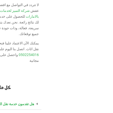
لا تتردد في التواصل مع ا
عفش
شركة التميز لخدمات
بالامارات
للحصول على خدم
لك نتائج رائعة. نحن نعدك ب
سريعة، فعالة، وذات جودة ع
جميع توقعاتك
.
يمكنك الآن الاعتماد علينا 
نقل اثاث. اتصل بنا اليوم عل
0502254016
واحصل على 
مجانية
كل ما 
هل تقدمون خدمة نقل ال