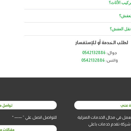
كيب الأثاث؟
العفش؟
نقل العفش؟
لطلب الخدمة أو للإستفسار
جوال:
0542132886
واتس:
0542132886
ة عني
تواصل م
مل في مجال الخدمات المنزلية
للتواصل اتصل علي ” —— “
شركة تقدم خدمات باعلي
مقالات م